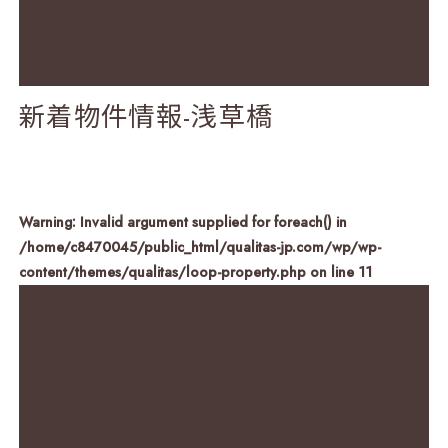
新着物件情報-浅草橋
Warning
: Invalid argument supplied for foreach() in
/home/c8470045/public_html/qualitas-jp.com/wp/wp-
content/themes/qualitas/loop-property.php
on line
11
TOP