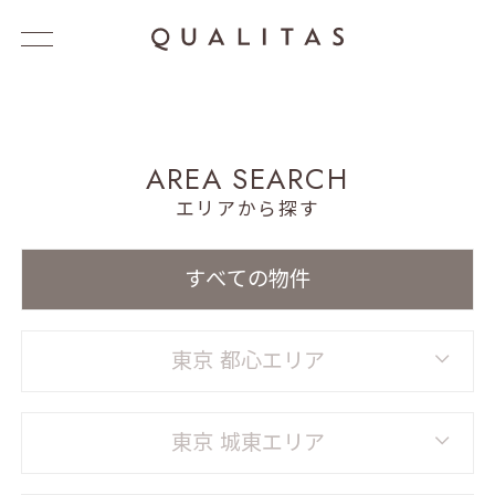
A
R
E
A
S
E
A
R
C
H
エリアから探す
すべての物件
東京 都心エリア
東京 城東エリア