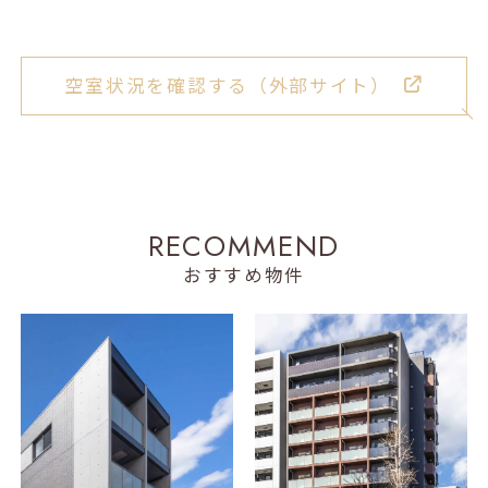
空室状況を確認する（外部サイト）
R
E
C
O
M
M
E
N
D
おすすめ物件