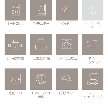
オートロック
TVモニター
ペット可
ペット足洗い
場
24時間換気
浴室乾燥機
コンロ2口以上
ダブル
ロックドア
宅配BOX
インターネット
防犯カメラ
カー
無料
シェアリング