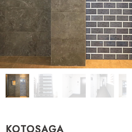
K
O
T
O
S
A
G
A