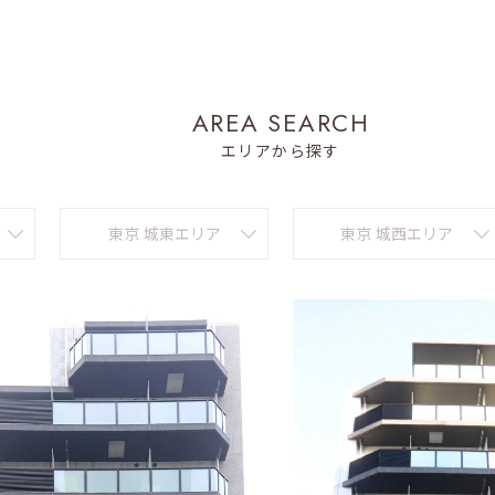
A
R
E
A
S
E
A
R
C
H
エリアから探す
東京 城東エリア
東京 城西エリア