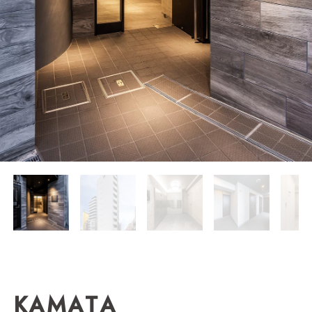
K
A
M
A
T
A