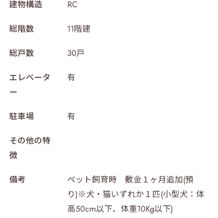
建物構造
RC
総階数
11階建
総戸数
30戸
エレベータ
有
ー
駐車場
有
その他の特
徴
備考
ペット飼育時 敷金１ヶ月追加(預
り)※犬・猫いずれか１匹(小型犬：体
高50cm以下、体重10Kg以下)