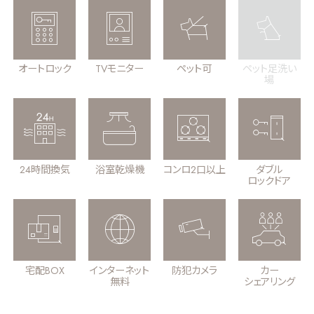
オートロック
TVモニター
ペット可
ペット足洗い
場
24時間換気
浴室乾燥機
コンロ2口以上
ダブル
ロックドア
宅配BOX
インターネット
防犯カメラ
カー
無料
シェアリング